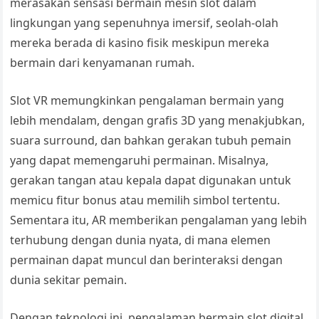
merasakan sensasi bermain mesin slot dalam
lingkungan yang sepenuhnya imersif, seolah-olah
mereka berada di kasino fisik meskipun mereka
bermain dari kenyamanan rumah.
Slot VR memungkinkan pengalaman bermain yang
lebih mendalam, dengan grafis 3D yang menakjubkan,
suara surround, dan bahkan gerakan tubuh pemain
yang dapat memengaruhi permainan. Misalnya,
gerakan tangan atau kepala dapat digunakan untuk
memicu fitur bonus atau memilih simbol tertentu.
Sementara itu, AR memberikan pengalaman yang lebih
terhubung dengan dunia nyata, di mana elemen
permainan dapat muncul dan berinteraksi dengan
dunia sekitar pemain.
Dengan teknologi ini, pengalaman bermain slot digital