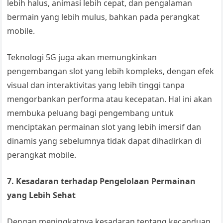
lebih halus, animasi lebih cepat, dan pengalaman
bermain yang lebih mulus, bahkan pada perangkat
mobile.
Teknologi 5G juga akan memungkinkan
pengembangan slot yang lebih kompleks, dengan efek
visual dan interaktivitas yang lebih tinggi tanpa
mengorbankan performa atau kecepatan. Hal ini akan
membuka peluang bagi pengembang untuk
menciptakan permainan slot yang lebih imersif dan
dinamis yang sebelumnya tidak dapat dihadirkan di
perangkat mobile.
7. Kesadaran terhadap Pengelolaan Permainan
yang Lebih Sehat
Dengan meningkatnya kesadaran tentang kecanduan