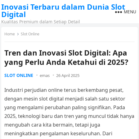
Inovasi Terbaru dalam Dunia Slot
MENU
Digital
Kualitas Premium dalam Setiap Detail
Home
Slot Online
Tren dan Inovasi Slot Digital: Apa
yang Perlu Anda Ketahui di 2025?
SLOT ONLINE
emas
26 April 2025
Industri perjudian online terus berkembang pesat,
dengan mesin slot digital menjadi salah satu sektor
yang mengalami perubahan paling signifikan. Pada
2025, teknologi baru dan tren yang muncul tidak hanya
mengubah cara kita bermain, tetapi juga
meningkatkan pengalaman keseluruhan. Dari