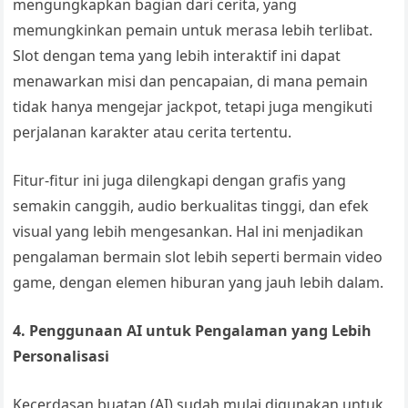
mengungkapkan bagian dari cerita, yang
memungkinkan pemain untuk merasa lebih terlibat.
Slot dengan tema yang lebih interaktif ini dapat
menawarkan misi dan pencapaian, di mana pemain
tidak hanya mengejar jackpot, tetapi juga mengikuti
perjalanan karakter atau cerita tertentu.
Fitur-fitur ini juga dilengkapi dengan grafis yang
semakin canggih, audio berkualitas tinggi, dan efek
visual yang lebih mengesankan. Hal ini menjadikan
pengalaman bermain slot lebih seperti bermain video
game, dengan elemen hiburan yang jauh lebih dalam.
4. Penggunaan AI untuk Pengalaman yang Lebih
Personalisasi
Kecerdasan buatan (AI) sudah mulai digunakan untuk